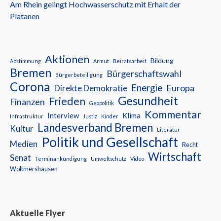
Am Rhein gelingt Hochwasserschutz mit Erhalt der
Platanen
Aktionen
Bildung
Abstimmung
Armut
Beiratsarbeit
Bremen
Bürgerschaftswahl
Bürgerbeteiligung
Corona
Energie
Europa
Direkte Demokratie
Gesundheit
Frieden
Finanzen
Geopolitik
Kommentar
Interview
Klima
Infrastruktur
Justiz
Kinder
Landesverband Bremen
Kultur
Literatur
Politik und Gesellschaft
Medien
Recht
Wirtschaft
Senat
Terminankündigung
Umweltschutz
Video
Woltmershausen
Aktuelle Flyer