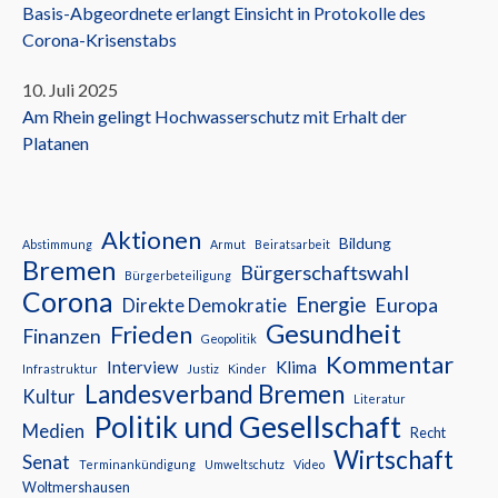
Basis-Abgeordnete erlangt Einsicht in Protokolle des
Corona-Krisenstabs
10. Juli 2025
Am Rhein gelingt Hochwasserschutz mit Erhalt der
Platanen
Aktionen
Bildung
Abstimmung
Armut
Beiratsarbeit
Bremen
Bürgerschaftswahl
Bürgerbeteiligung
Corona
Energie
Europa
Direkte Demokratie
Gesundheit
Frieden
Finanzen
Geopolitik
Kommentar
Interview
Klima
Infrastruktur
Justiz
Kinder
Landesverband Bremen
Kultur
Literatur
Politik und Gesellschaft
Medien
Recht
Wirtschaft
Senat
Terminankündigung
Umweltschutz
Video
Woltmershausen