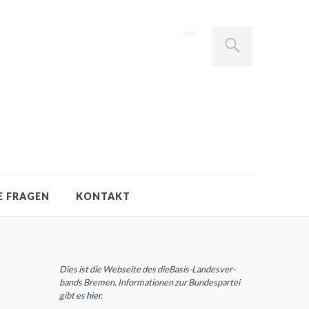
E FRAGEN
KONTAKT
Dies ist die Webseite des dieBasis-Landes­ver­
bands Bremen. Infor­ma­tio­nen zur Bun­des­partei
gibt es
hier
.