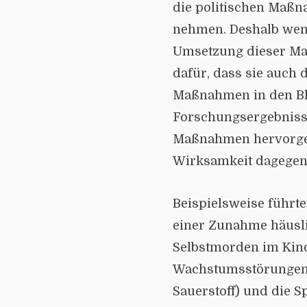
die politischen Maß
nehmen. Deshalb wend
Umsetzung dieser Ma
dafür, dass sie auch
Maßnahmen in den Bli
Forschungsergebnisse
Maßnah­men hervorger
Wirksamkeit dagegen
Beispielsweise führt
einer Zunahme häus­l
Selbstmorden im Kind
Wachstumsstörungen 
Sauer­stoff) und die 