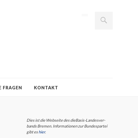
E FRAGEN
KONTAKT
Dies ist die Webseite des dieBasis-Landes­ver­
bands Bremen. Infor­ma­tio­nen zur Bun­des­partei
gibt es
hier
.