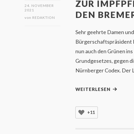
ZUR IMPFPF
24. NOVEMBER
2021
DEN BREME
von
REDAKTION
Sehr geehrte Damen und H
Bürgerschaftspräsident 
nun auch den Grünen ins 
Grundgesetzes, gegen di
Nürnberger Codex. Der L
WEITERLESEN
+11