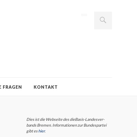
E FRAGEN
KONTAKT
Dies ist die Webseite des dieBasis-Landes­ver­
bands Bremen. Infor­ma­tio­nen zur Bun­des­partei
gibt es
hier
.