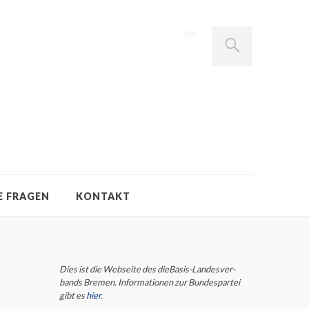
E FRAGEN
KONTAKT
Dies ist die Webseite des dieBasis-Landes­ver­
bands Bremen. Infor­ma­tio­nen zur Bun­des­partei
gibt es
hier
.