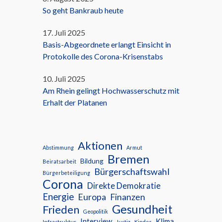
So geht Bankraub heute
17. Juli 2025
Basis-Abgeordnete erlangt Einsicht in
Protokolle des Corona-Krisenstabs
10. Juli 2025
Am Rhein gelingt Hochwasserschutz mit
Erhalt der Platanen
Aktionen
Abstimmung
Armut
Bremen
Bildung
Beiratsarbeit
Bürgerschaftswahl
Bürgerbeteiligung
Corona
Direkte Demokratie
Energie
Europa
Finanzen
Gesundheit
Frieden
Geopolitik
Interview
Klima
Infrastruktur
Justiz
Kinder