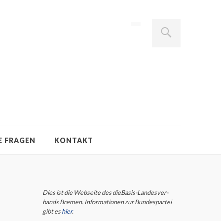
E FRAGEN
KONTAKT
Dies ist die Webseite des dieBasis-Landes­ver­
bands Bremen. Infor­ma­tio­nen zur Bun­des­partei
gibt es
hier
.